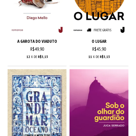
FRETE GRÁTIS
A GAROTA DO VIADUTO
O LUGAR
R$49,90
R$45,90
12
X DE
R$5,13
11
X DE
R$5,13