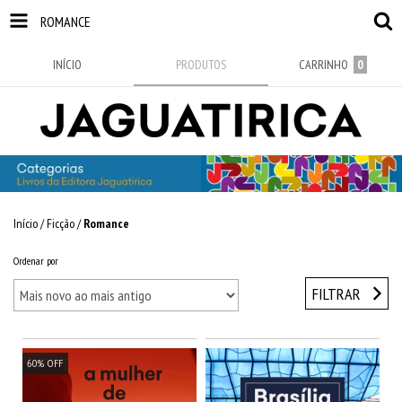
ROMANCE
INÍCIO
PRODUTOS
CARRINHO
0
Início
/
Ficção
/
Romance
Ordenar por
FILTRAR
60
%
OFF