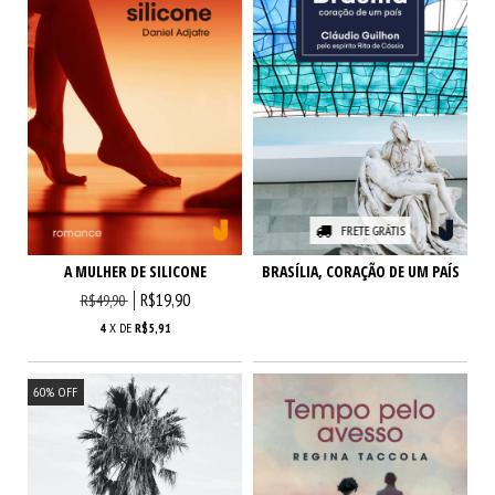
FRETE GRÁTIS
A MULHER DE SILICONE
BRASÍLIA, CORAÇÃO DE UM PAÍS
R$19,90
R$49,90
4
X DE
R$5,91
60
%
OFF