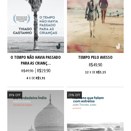
O TEMPO NÃO HAVIA PASSADO
TEMPO PELO AVESSO
PARA AS CRIANÇ...
R$49,90
R$19,90
R$49,90
12
X DE
R$5,13
4
X DE
R$5,91
89
%
OFF
29
%
OFF