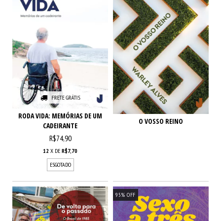
FRETE GRÁTIS
RODA VIDA: MEMÓRIAS DE UM
O VOSSO REINO
CADEIRANTE
R$74,90
12
X DE
R$7,70
ESGOTADO
95
%
OFF