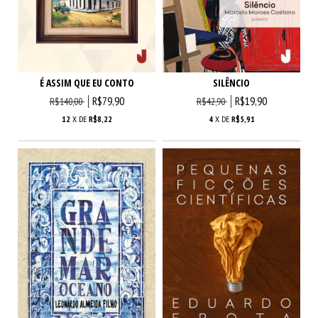
É ASSIM QUE EU CONTO
SILÊNCIO
R$79,90
R$19,90
R$140,00
R$42,90
12
X DE
R$8,22
4
X DE
R$5,91