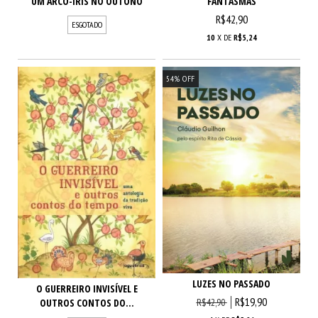
UM ARCO-ÍRIS NO OUTONO
FANTASMAS
R$42,90
ESGOTADO
10
X DE
R$5,24
54
%
OFF
LUZES NO PASSADO
O GUERREIRO INVISÍVEL E
R$19,90
OUTROS CONTOS DO...
R$42,90