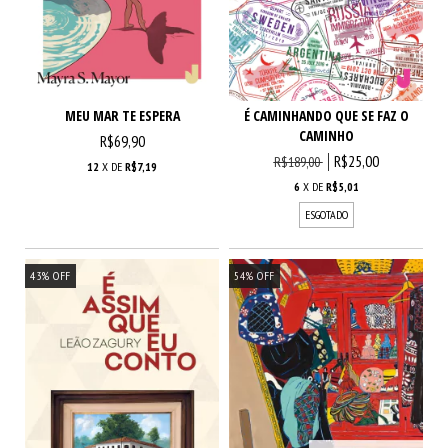
MEU MAR TE ESPERA
É CAMINHANDO QUE SE FAZ O
CAMINHO
R$69,90
R$25,00
R$189,00
12
X DE
R$7,19
6
X DE
R$5,01
ESGOTADO
43
%
OFF
54
%
OFF