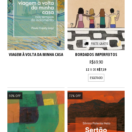
FRETE GRÁTIS
VIAGEM À VOLTA DA MINHA CASA
BORDADOS IMPERFEITOS
R$69,90
12
X DE
R$7,19
ESGOTADO
50
%
OFF
72
%
OFF