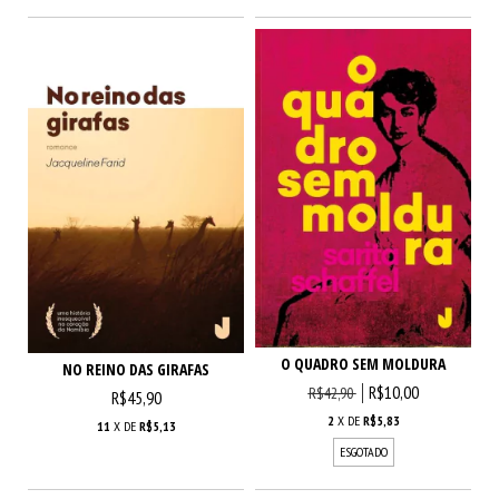
O QUADRO SEM MOLDURA
NO REINO DAS GIRAFAS
R$10,00
R$42,90
R$45,90
2
X DE
R$5,83
11
X DE
R$5,13
ESGOTADO