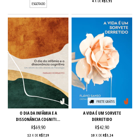
4
X DE
R$5,91
ESGOTADO
FRETE GRÁTIS
O DIA DA INFÂMIA E A
A VIDA É UM SORVETE
DISSONÂNCIA COGNITI...
DERRETIDO
R$69,90
R$42,90
12
X DE
R$7,19
10
X DE
R$5,24