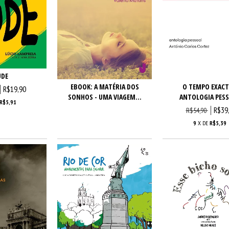
DE
EBOOK: A MATÉRIA DOS
O TEMPO EXACT
R$19,90
SONHOS - UMA VIAGEM...
ANTOLOGIA PES
R$5,91
R$39
R$54,90
9
X DE
R$5,39