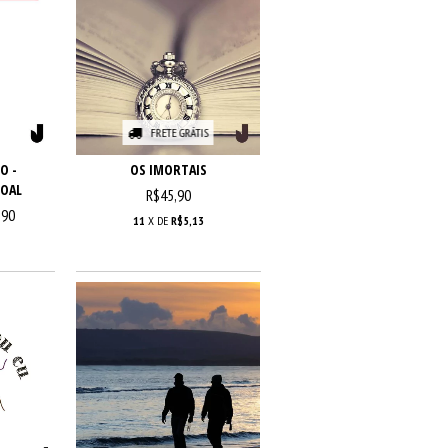
FRETE GRÁTIS
O -
OS IMORTAIS
SOAL
R$45,90
,90
11
X DE
R$5,13