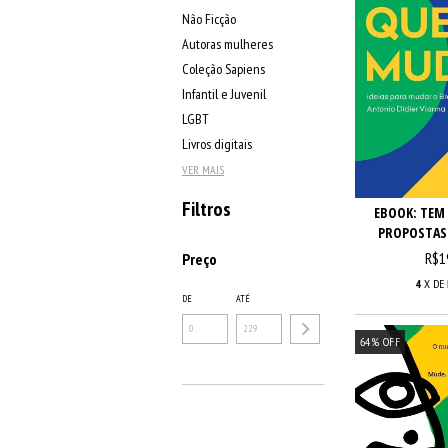
Não Ficção
Autoras mulheres
Coleção Sapiens
Infantil e Juvenil
LGBT
Livros digitais
VER MAIS
Filtros
EBOOK: TEM
PROPOSTAS 
R$1
Preço
4
X DE
DE
ATÉ
64
%
OFF