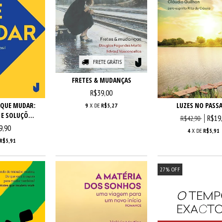
FRETE GRÁTIS
FRETES & MUDANÇAS
R$39,00
 QUE MUDAR:
LUZES NO PASS
9
X DE
R$5,27
E SOLUÇÕ...
R$19
R$42,90
9,90
4
X DE
R$5,91
R$5,91
27
%
OFF