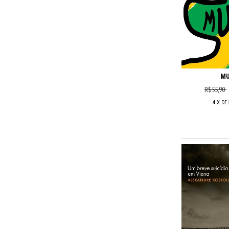
MU
R$55,90
4
X DE