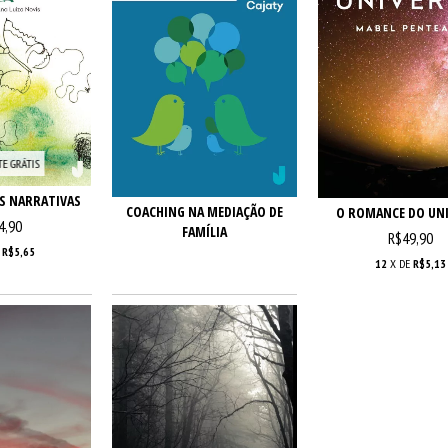
TE GRÁTIS
S NARRATIVAS
COACHING NA MEDIAÇÃO DE
O ROMANCE DO UN
4,90
FAMÍLIA
R$49,90
E
R$5,65
12
X DE
R$5,13