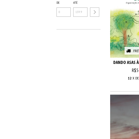
DE
ATÉ
FRE
DANDO ASAS À
R$5
12
X D