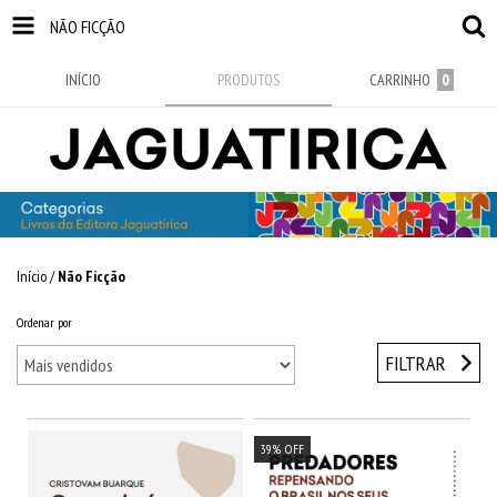
NÃO FICÇÃO
INÍCIO
PRODUTOS
CARRINHO
0
Início
/
Não Ficção
Ordenar por
FILTRAR
39
%
OFF