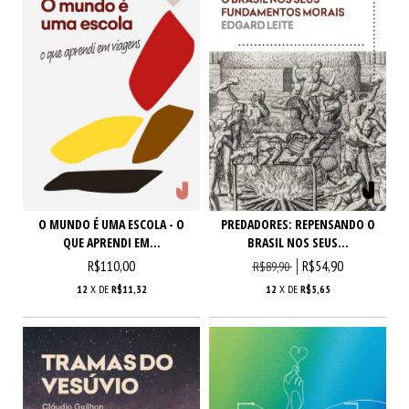
O MUNDO É UMA ESCOLA - O
PREDADORES: REPENSANDO O
QUE APRENDI EM...
BRASIL NOS SEUS...
R$110,00
R$54,90
R$89,90
12
X DE
R$11,32
12
X DE
R$5,65