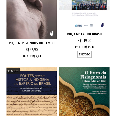
RIO, CAPITAL DO BRASIL
R$149,90
PEQUENOS SONHOS DO TEMPO
12
X DE
R$15,42
R$42,90
ESGOTADO
10
X DE
R$5,24
45
%
OFF