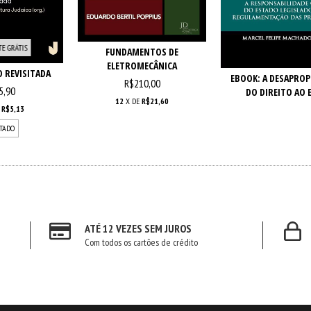
TE GRÁTIS
FUNDAMENTOS DE
ELETROMECÂNICA
O REVISITADA
EBOOK: A DESAPRO
R$210,00
5,90
DO DIREITO AO E
12
X DE
R$21,60
E
R$5,13
TADO
ATÉ 12 VEZES SEM JUROS
Com todos os cartões de crédito