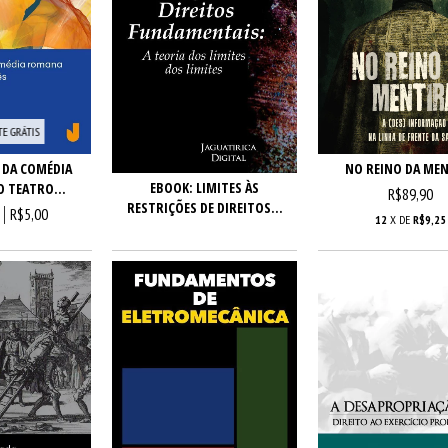
TE GRÁTIS
NO REINO DA ME
 DA COMÉDIA
EBOOK: LIMITES ÀS
 TEATRO...
R$89,90
RESTRIÇÕES DE DIREITOS...
R$5,00
12
X DE
R$9,25