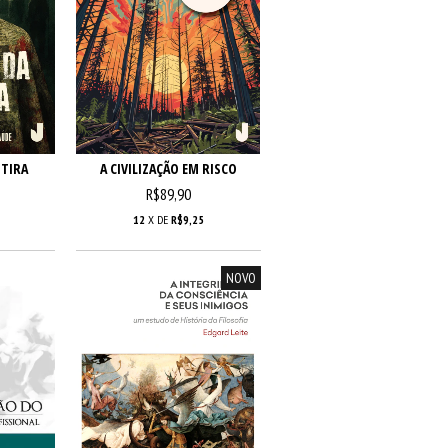
NTIRA
A CIVILIZAÇÃO EM RISCO
R$89,90
12
X DE
R$9,25
NOVO