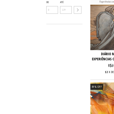
DE
ATÉ
DIÁRIO M
EXPERIÊNCIAS 
R$6
12
X D
89
%
OFF