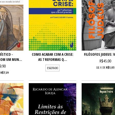
FILÓSOFOS JUDEUS: 
ÍSTICO -
COMO ACABAR COM A CRISE:
COM UM MUN...
AS 7 REFORMAS Q...
R$45,00
9,90
11
X DE
R$5,03
ESGOTADO
E
R$7,19